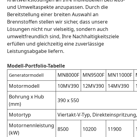
und Umweltaspekte anzupassen. Durch die
Bereitstellung einer breiten Auswahl an
Brennstoffen stellen wir sicher, dass unsere
Lösungen nicht nur vielseitig, sondern auch
umweltfreundlich sind, Ihre Nachhaltigkeitsziele
erfüllen und gleichzeitig eine zuverlässige
Leistungsabgabe liefern.
Modell-Portfolio-Tabelle
MN8000F
MN9500F
MN11000F
Generatormodell
Motormodell
10MV390
12MV390
14MV390
Bohrung x Hub
390 x 550
(mm)
Motortyp
Viertakt-V-Typ, Direkteinspritzung
Motornennleistung
8500
10200
11900
(kW)