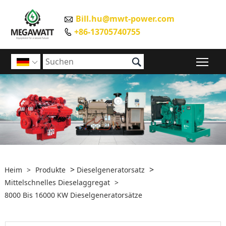
Bill.hu@mwt-power.com

+86-13705740755


Sic

>
>
Heim
>
Produkte
Dieselgeneratorsatz
Mittelschnelles Dieselaggregat
>
8000 Bis 16000 KW Dieselgeneratorsätze