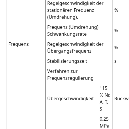
Regelgeschwindigkeit der
stationären Frequenz
%
(Umdrehung).
Frequenz (Umdrehung)
%
Schwankungsrate
Frequenz
Regelgeschwindigkeit der
%
Übergangsfrequenz
Stabilisierungszeit
s
Verfahren zur
Frequenzregulierung
115
% Nr.
Übergeschwindigkeit
Rückwä
A, T,
S
0,25
MPa