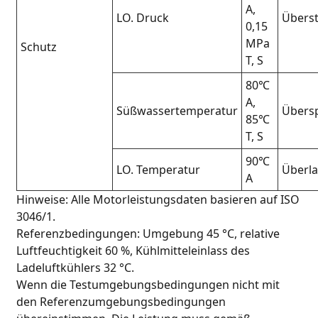
A,
LO. Druck
Übers
0,15
MPa
Schutz
T, S
80℃
A,
Süßwassertemperatur
Übers
85℃
T, S
90℃
LO. Temperatur
Überla
A
Hinweise: Alle Motorleistungsdaten basieren auf ISO
3046/1.
Referenzbedingungen: Umgebung 45 °C, relative
Luftfeuchtigkeit 60 %, Kühlmitteleinlass des
Ladeluftkühlers 32 °C.
Wenn die Testumgebungsbedingungen nicht mit
den Referenzumgebungsbedingungen