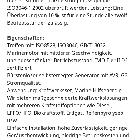
übereinstimmen. Die Leistung muss gemäß
ISO3046-1:2002 überprüft werden. Leistung: Eine
Überlastung von 10 % ist für eine Stunde alle zwölf
Betriebsstunden zulässig.
Eigenschaften:
Treffen mit: ISO8528, ISO3046, GB/T13032.
Marinemotor mit mittlerer Geschwindigkeit,
uneingeschränkter Betriebszustand, IMO Tier II D2-
zertifiziert.
Bürstenloser selbsterregter Generator mit AVR, G3-
Stromqualität.
Anwendung: Kraftwerksset, Marine-Hilfsenergie.
Wir bieten maßgeschneiderte Kraftwerkslösungen
mit mehreren Kraftstoffoptionen wie Diesel,
LPFO/HFO, Biokraftstoff, Erdgas, Reifenpyrolyseöl
usw.
Einfache Installation, hohe Zuverlässigkeit, geringe
Geräuschentwicklung, niedrige Betriebskosten und